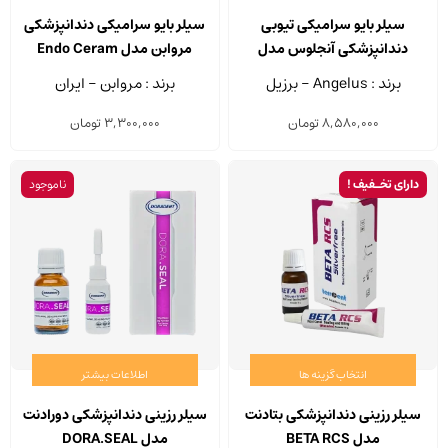
سیلر بایو سرامیکی تیوبی
سیلر بایو سرامیکی دندانپزشکی
دندانپزشکی آنجلوس مدل
مروابن مدل Endo Ceram
MTA-FILLAPEX وزن 12 گرم
سرنگ 2 گرم
برند : Angelus - برزیل
برند : مروابن - ایران
8,580,000
تومان
3,300,000
تومان
دارای تخـفیف !
ناموجود
انتخاب گزینه ها
اطلاعات بیشتر
این
محصول
سیلر رزینی دندانپزشکی بتادنت
سیلر رزینی دندانپزشکی دورادنت
دارای
مدل BETA RCS
مدل DORA.SEAL