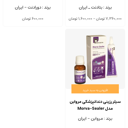
انواع
برند : بتادنت ـ ایران
برند : دورادنت - ایران
مختلفی
Price
7,360,000
تومان
–
1,600,000
تومان
600,000
تومان
می
range:
باشد.
1,600,000 تومان
گزینه
through
ها
7,360,000 تومان
ممکن
است
در
صفحه
محصول
انتخاب
افزودن به سبد خرید
شوند
سیلر رزینی دندانپزشکی مروابن
مدل Morva-Sealer
برند : مروابن - ایران