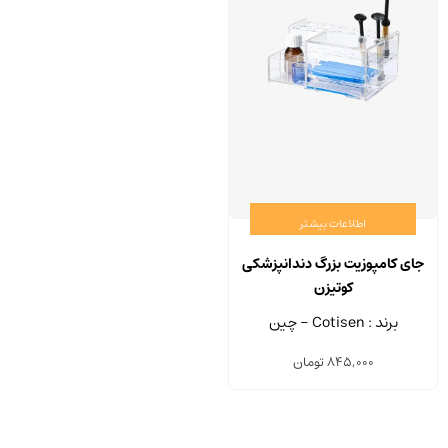
اطلاعات بیشتر
جای کامپوزیت بزرگ دندانپزشکی
کوتیزن
برند : Cotisen - چین
845,000
تومان