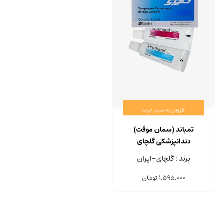
افزودن به سبد خرید
تمباند (سمان موقت)
دندانپزشکی گلچای
برند : گلچای-ایران
1,595,000
تومان