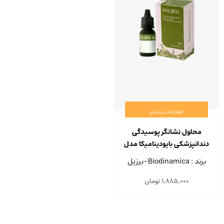
اطلاعات بیشتر
محلول نشانگر پوسیدگی
دندانپزشکی بایودینامیکا مدل
evicarie حجم 10 میلی لیتر
برند : Biodinamica-برزیل
1,885,000
تومان