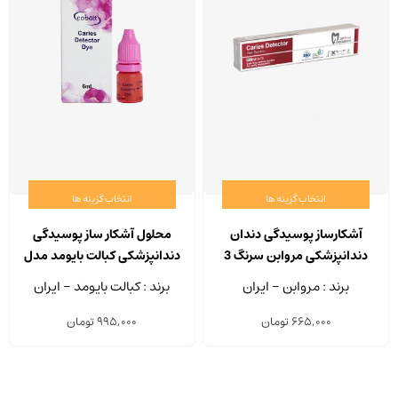
انتخاب گزینه ها
انتخاب گزینه ها
این
این
محصول
محصو
آشکارساز پوسیدگی دندان
محلول آشکار ساز پوسیدگی
دارای
دارای
دندانپزشکی مروابن سرنگ 3
دندانپزشکی کبالت بایومد مدل
انواع
انواع
میلی لیتری
Cobalt CDD حجم 6 میلی لیتر
برند : مروابن - ایران
برند : کبالت بایومد - ایران
مختلفی
مختلف
665,000
تومان
995,000
تومان
می
می
باشد.
باشد.
گزینه
گزینه
ها
ها