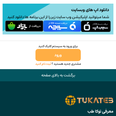
ممکن
ممکن
دانلود اپ های وبسایت
است
است
شما میتوانید اپلیکیشن وب سایت زیر را از این برنامه ها دانلود کنید
در
در
صفحه
صفحه
محصول
محصو
انتخاب
انتخا
برای ورود به سیستم کلیک کنید
شوند
شوند
ورود
مشتری جدید هستید ؟
ثبت نام کنید
برگشت به بالای صفحه
معرفی توکا طب