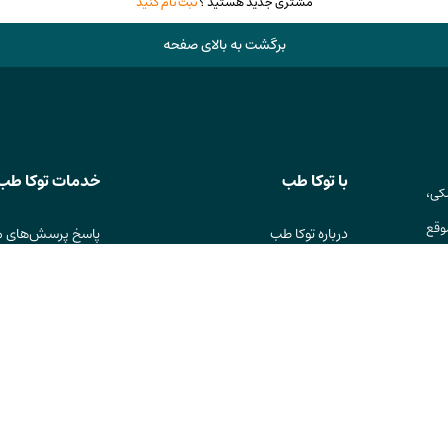
مشتری جدید هستید ؟
ثبت نام کنید
برگشت به بالای صفحه
با توکا طب
خدمات توکا طب
کی،
وقع
درباره توکا طب
پاسخ پرسش‌های م
ست.
تماس با ما
نحوه ارسال سفارش
قوانین و مقررات
رویه های بازگرداندن
حریم خصوصی
شیوه های پرداخت
انتقادات و پیشنهادات
گزارش خطای فنی