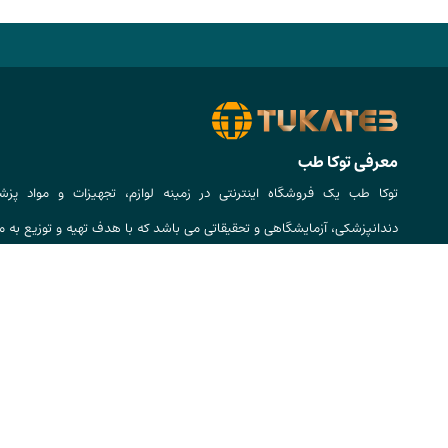
معرفی توکا طب
توکا طب یک فروشگاه اینترنتی در زمینه لوازم، تجهیزات و مواد پزش
دندانپزشکی، آزمایشگاهی و تحقیقاتی می باشد که با هدف تهیه و توزیع به م
کالا، تضمین کیفیت و اصالت کالا و پوشش‌دهی سراسر ایران راه‌اندازی شده ا
پشتیبانی :
02191093543
-
09363203000
مشاوره :
02191093543
-
09363203000