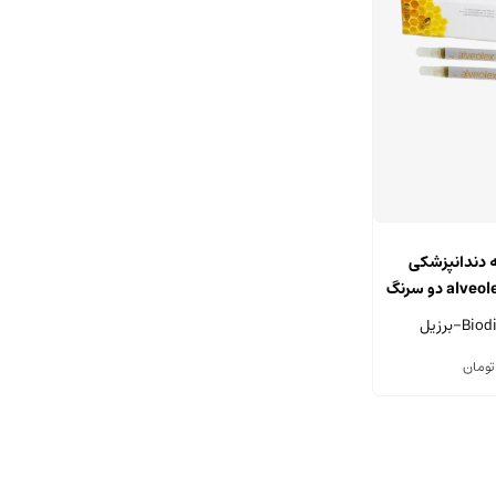
ه دندانپزشکی
بایودینامیکا مدل alveolex دو سرنگ
تومان