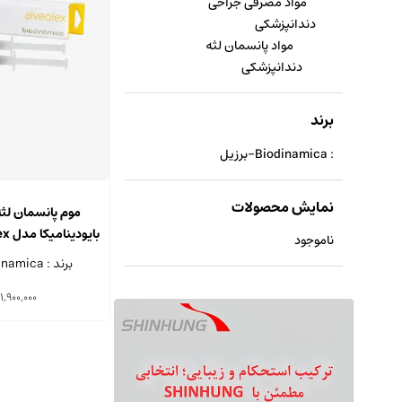
مواد مصرفی جراحی
دندانپزشکی
مواد پانسمان لثه
دندانپزشکی
برند
: Biodinamica-برزیل
نمایش محصولات
موم پانسمان لث
ناموجود
3 گرمی
برند : Biodinamica-برزیل
1,900,000