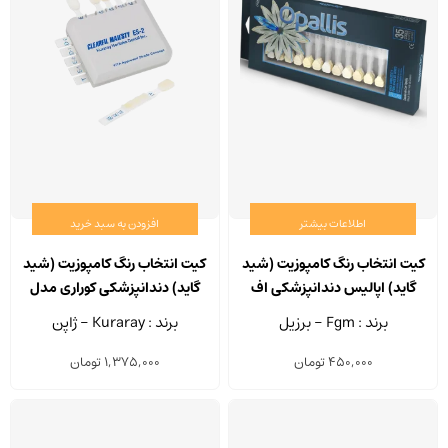
اطلاعات بیشتر
افزودن به سبد خرید
کیت انتخاب رنگ کامپوزیت (شید
کیت انتخاب رنگ کامپوزیت (شید
گاید) اپالیس دندانپزشکی اف
گاید) دندانپزشکی کوراری مدل
جی ام بسته 35 عددی
Clearfil Majesty ES-2
برند : Fgm - برزیل
برند : Kuraray - ژاپن
450,000
تومان
1,375,000
تومان