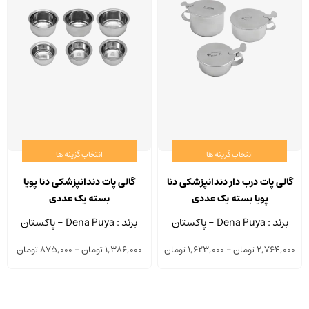
انتخاب گزینه ها
انتخاب گزینه ها
این
این
محصول
محصو
گالی پات درب دار دندانپزشکی دنا
گالی پات دندانپزشکی دنا پویا
دارای
دارای
پویا بسته یک عددی
بسته یک عددی
انواع
انواع
برند : Dena Puya - پاکستان
برند : Dena Puya - پاکستان
مختلفی
مختلف
Price
Price
2,764,000
تومان
–
1,623,000
تومان
1,386,000
تومان
–
875,000
تومان
می
می
ange:
range:
باشد.
باشد.
1,623,000 تومان
گزینه
گزینه
ough
through
ها
ها