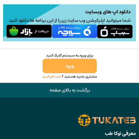
2,764,000 تومان
386,000
ممکن
ممکن
دانلود اپ های وبسایت
است
است
شما میتوانید اپلیکیشن وب سایت زیر را از این برنامه ها دانلود کنید
در
در
صفحه
صفحه
محصول
محصو
انتخاب
انتخا
برای ورود به سیستم کلیک کنید
شوند
شوند
ورود
مشتری جدید هستید ؟
ثبت نام کنید
برگشت به بالای صفحه
معرفی توکا طب