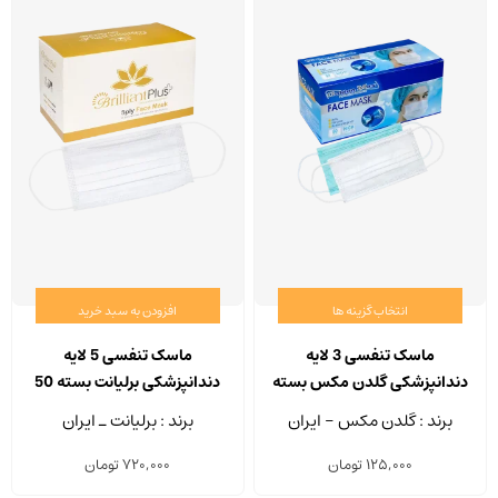
انتخاب گزینه ها
افزودن به سبد خرید
این
محصول
ماسک تنفسی 3 لایه
ماسک تنفسی 5 لایه
دارای
دندانپزشکی گلدن مکس بسته
دندانپزشکی برلیانت بسته 50
انواع
50 عددی
عددی
برند : گلدن مکس - ایران
برند : برلیانت ـ ایران
مختلفی
125,000
تومان
720,000
تومان
می