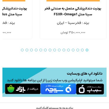
یونیت دندانپزشکی متصل به صندلی فخر
یونیت دندانپزشکی 
سینا مدل FSXR-Omega1
سینا مدل FSXR-Omega1 Plus
برند : فخر سینا - ایران
برند : فخر 
350,000,000
تومان
,000,000
دانلود اپ های وبسایت
شما میتوانید اپلیکیشن وب سایت زیر را از این برنامه ها دانلود کنید
برای ورود به سیستم کلیک کنید