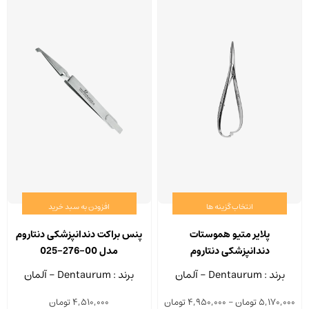
انتخاب گزینه ها
افزودن به سبد خرید
این
محصول
پلایر متیو هموستات
پنس براکت دندانپزشکی دنتاروم
دارای
دندانپزشکی دنتاروم
مدل 00-276-025
انواع
برند : Dentaurum - آلمان
برند : Dentaurum - آلمان
مختلفی
Price
5,170,000
تومان
–
4,950,000
تومان
4,510,000
تومان
می