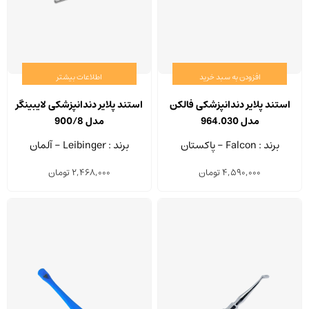
شوند
شوند
افزودن به سبد خرید
اطلاعات بیشتر
استند پلایر دندانپزشکی فالکن
استند پلایر دندانپزشکی لایبینگر
مدل 964.030
مدل 900/8
برند : Falcon - پاکستان
برند : Leibinger - آلمان
4,590,000
تومان
2,468,000
تومان