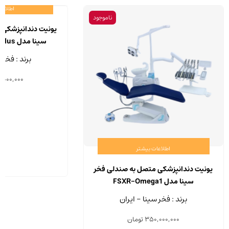
اطلاعا
ناموجود
یونیت دندانپزشکی 
سینا مدل FSXR-Omega1 Plus
برند : فخر 
,000,000
اطلاعات بیشتر
یونیت دندانپزشکی متصل به صندلی فخر
سینا مدل FSXR-Omega1
برند : فخر سینا - ایران
350,000,000
تومان