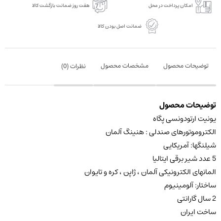
امکان پرداخت در محل
هفت روز ضمانت بازگشت کالا
ضمانت اصل بودن کالا
توضیحات محصول
مشخصات محصول
نظرات (
0
)
توضیحات محصول
یونیت ارتودونسی پگاه
الکتروموتورهای صندلی : هنینگ آلمان
شیلنگها: آمریکایی
5 عدد شیر برقی ایتالیا
المانهای الکترونیکی آلمان ، ژاپن ، کره و تایوان
ساختار: آلومینیوم
2 سال گارانتی
ساخت ایران