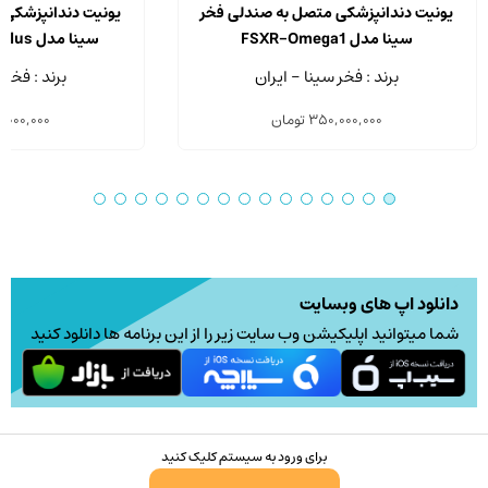
یونیت دندانپزشکی متصل به صندلی فخر
یونیت دندانپزشکی 
سینا مدل FSXR-Omega1
سینا مدل FSXR-Omega1 Plus
برند : فخر سینا - ایران
برند : فخر 
350,000,000
تومان
,000,000
دانلود اپ های وبسایت
شما میتوانید اپلیکیشن وب سایت زیر را از این برنامه ها دانلود کنید
برای ورود به سیستم کلیک کنید