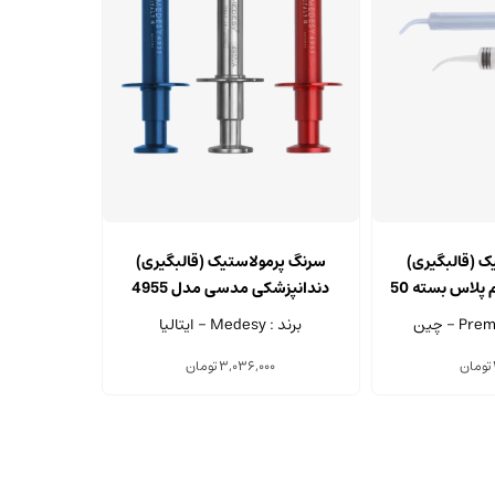
این
این
محصول
محصول
ک (قالبگیری)
سرنگ پرمولاستیک (قالبگیری)
دارای
دارای
دندانپزشکی پرمیوم پلاس بسته 50
دندانپزشکی مدسی مدل 4955
انواع
انواع
ی
برند : Medesy - ایتالیا
مختلفی
مختلفی
می
می
تومان
3,036,000
تومان
باشد.
باشد.
گزینه
گزینه
ها
ها
ممکن
ممکن