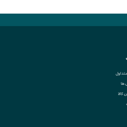
تداول
 ها
 کالا