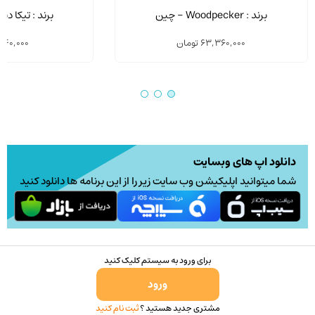
برند : Woodpecker - چین
برند : تیکا دن
63,360,000
تومان
,040,000
دانلود اپ های وبسایت
شما میتوانید اپلیکیشن وب سایت زیر را از این برنامه ها دانلود کنید
برای ورود به سیستم کلیک کنید
ورود
مشتری جدید هستید ؟
ثبت نام کنید