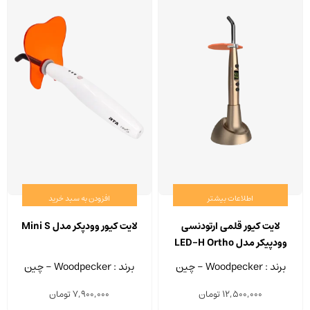
اطلاعات بیشتر
افزودن به سبد خرید
لایت کیور قلمی ارتودنسی
لایت کیور وودپکر مدل Mini S
وودپیکر مدل LED-H Ortho
برند : Woodpecker - چین
برند : Woodpecker - چین
12,500,000
تومان
7,900,000
تومان