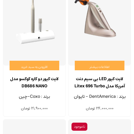
اطلاعات بیشتر
افزودن به سبد خرید
لایت کیور LED بی سیم دنت‌
لایت کیور دو کاره کوکسو مدل
آمریکا مدل Litex 696 Turbo
DB686 NANO
برند : DentAmerica - تایوان
برند : Coxo-چین
24,000,000
تومان
21,900,000
تومان
ناموجود