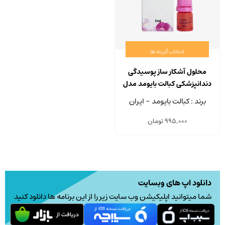
انتخاب گزینه ها
این
محصول
محلول آشکار ساز پوسیدگی
دارای
دندانپزشکی کبالت بایومد مدل
انواع
Cobalt CDD حجم 6 میلی لیتر
برند : کبالت بایومد - ایران
مختلفی
995,000
تومان
می
باشد.
گزینه
ها
ممکن
دانلود اپ های وبسایت
است
شما میتوانید اپلیکیشن وب سایت زیر را از این برنامه ها دانلود کنید
در
صفحه