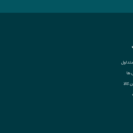
تداول
 ها
 کالا