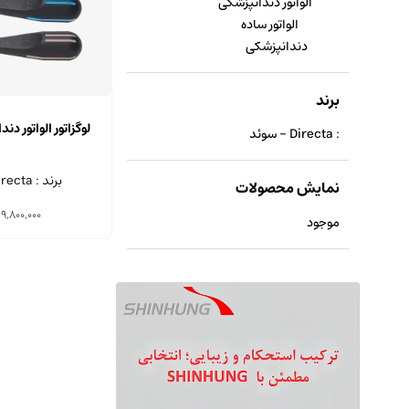
الواتور دندانپزشکی
الواتور ساده
دندانپزشکی
برند
لوگزاتور الواتور دن
: Directa - سوئد
برند : Directa - سوئد
نمایش محصولات
19,800,000
موجود